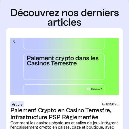
D
é
c
o
u
v
r
e
z
n
o
s
d
e
r
n
i
e
r
s
a
r
t
i
c
l
e
s
6/12/2026
Article
Paiement Crypto en Casino Terrestre,
Infrastructure PSP Réglementée
Comment les casinos physiques et salles de jeux intègrent
l'encaissement crypto en caisse, cage et boutique, avec