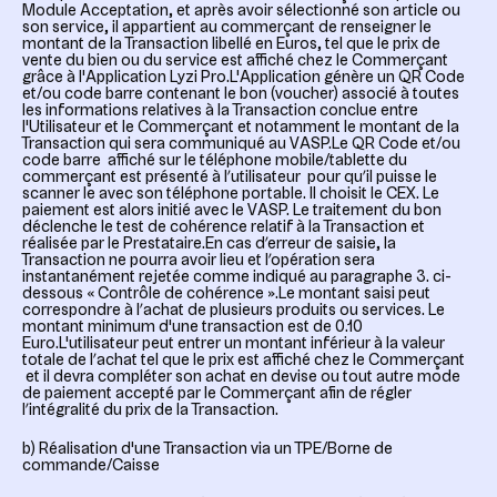
Module Acceptation, et après avoir sélectionné son article ou
son service, il appartient au commerçant de renseigner le
montant de la Transaction libellé en Euros, tel que le prix de
vente du bien ou du service est affiché chez le Commerçant
grâce à l'Application Lyzi Pro.L'Application génère un QR Code
et/ou code barre contenant le bon (voucher) associé à toutes
les informations relatives à la Transaction conclue entre
l'Utilisateur et le Commerçant et notamment le montant de la
Transaction qui sera communiqué au VASP.Le QR Code et/ou
code barre affiché sur le téléphone mobile/tablette du
commerçant est présenté à l’utilisateur pour qu’il puisse le
scanner le avec son téléphone portable. Il choisit le CEX. Le
paiement est alors initié avec le VASP. Le traitement du bon
déclenche le test de cohérence relatif à la Transaction et
réalisée par le Prestataire.En cas d’erreur de saisie, la
Transaction ne pourra avoir lieu et l’opération sera
instantanément rejetée comme indiqué au paragraphe 3. ci-
dessous « Contrôle de cohérence ».Le montant saisi peut
correspondre à l’achat de plusieurs produits ou services. Le
montant minimum d'une transaction est de 0.10
Euro.L'utilisateur peut entrer un montant inférieur à la valeur
totale de l’achat tel que le prix est affiché chez le Commerçant
et il devra compléter son achat en devise ou tout autre mode
de paiement accepté par le Commerçant afin de régler
l’intégralité du prix de la Transaction.
b) Réalisation d'une Transaction via un TPE/Borne de
commande/Caisse