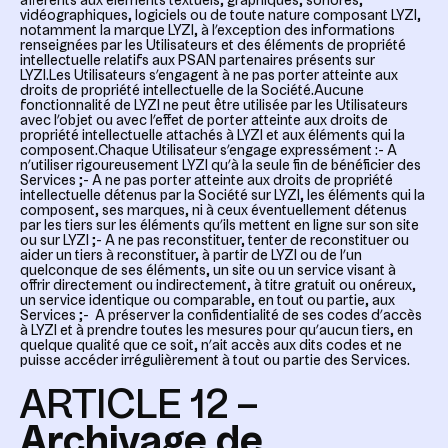
afférents aux éléments textuels, graphiques, sonores,
vidéographiques, logiciels ou de toute nature composant LYZI,
notamment la marque LYZI, à l’exception des informations
renseignées par les Utilisateurs et des éléments de propriété
intellectuelle relatifs aux PSAN partenaires présents sur
LYZI.Les Utilisateurs s’engagent à ne pas porter atteinte aux
droits de propriété intellectuelle de la Société.Aucune
fonctionnalité de LYZI ne peut être utilisée par les Utilisateurs
avec l’objet ou avec l’effet de porter atteinte aux droits de
propriété intellectuelle attachés à LYZI et aux éléments qui la
composent.Chaque Utilisateur s’engage expressément :- A
n’utiliser rigoureusement LYZI qu’à la seule fin de bénéficier des
Services ;- A ne pas porter atteinte aux droits de propriété
intellectuelle détenus par la Société sur LYZI, les éléments qui la
composent, ses marques, ni à ceux éventuellement détenus
par les tiers sur les éléments qu’ils mettent en ligne sur son site
ou sur LYZI ;- A ne pas reconstituer, tenter de reconstituer ou
aider un tiers à reconstituer, à partir de LYZI ou de l’un
quelconque de ses éléments, un site ou un service visant à
offrir directement ou indirectement, à titre gratuit ou onéreux,
un service identique ou comparable, en tout ou partie, aux
Services ;- A préserver la confidentialité de ses codes d’accès
à LYZI et à prendre toutes les mesures pour qu’aucun tiers, en
quelque qualité que ce soit, n’ait accès aux dits codes et ne
puisse accéder irrégulièrement à tout ou partie des Services.
ARTICLE 12 –
Archivage de