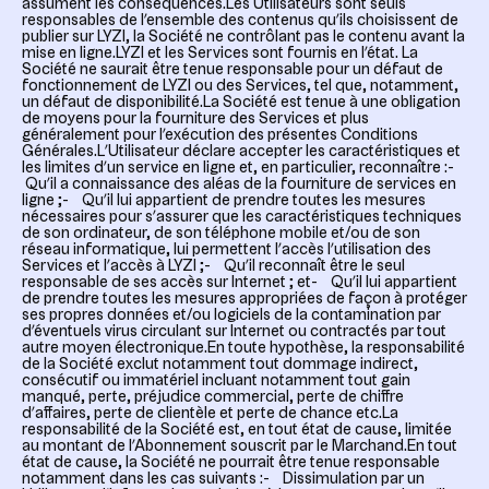
assument les conséquences.Les Utilisateurs sont seuls
responsables de l’ensemble des contenus qu’ils choisissent de
publier sur LYZI, la Société ne contrôlant pas le contenu avant la
mise en ligne.LYZI et les Services sont fournis en l’état. La
Société ne saurait être tenue responsable pour un défaut de
fonctionnement de LYZI ou des Services, tel que, notamment,
un défaut de disponibilité.La Société est tenue à une obligation
de moyens pour la fourniture des Services et plus
généralement pour l’exécution des présentes Conditions
Générales.L’Utilisateur déclare accepter les caractéristiques et
les limites d’un service en ligne et, en particulier, reconnaître :-
Qu’il a connaissance des aléas de la fourniture de services en
ligne ;- Qu’il lui appartient de prendre toutes les mesures
nécessaires pour s’assurer que les caractéristiques techniques
de son ordinateur, de son téléphone mobile et/ou de son
réseau informatique, lui permettent l’accès l’utilisation des
Services et l’accès à LYZI ;- Qu’il reconnaît être le seul
responsable de ses accès sur Internet ; et- Qu’il lui appartient
de prendre toutes les mesures appropriées de façon à protéger
ses propres données et/ou logiciels de la contamination par
d’éventuels virus circulant sur Internet ou contractés par tout
autre moyen électronique.En toute hypothèse, la responsabilité
de la Société exclut notamment tout dommage indirect,
consécutif ou immatériel incluant notamment tout gain
manqué, perte, préjudice commercial, perte de chiffre
d’affaires, perte de clientèle et perte de chance etc.La
responsabilité de la Société est, en tout état de cause, limitée
au montant de l’Abonnement souscrit par le Marchand.En tout
état de cause, la Société ne pourrait être tenue responsable
notamment dans les cas suivants :- Dissimulation par un