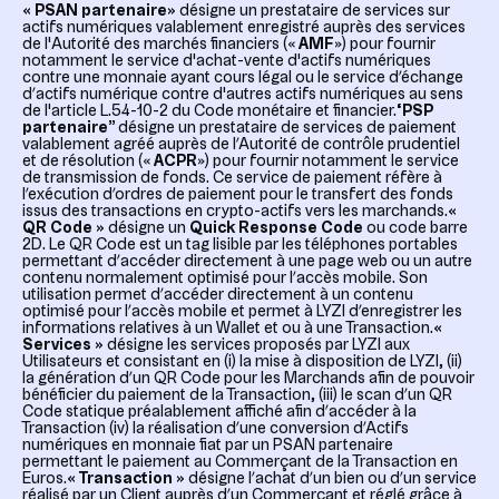
« PSAN partenaire»
désigne un prestataire de services sur
actifs numériques valablement enregistré auprès des services
de l'Autorité des marchés financiers («
AMF
») pour fournir
notamment le service d'achat-vente d'actifs numériques
contre une monnaie ayant cours légal ou le service d’échange
d’actifs numérique contre d'autres actifs numériques au sens
de l'article L.54-10-2 du Code monétaire et financier.
“PSP
partenaire”
désigne un prestataire de services de paiement
valablement agréé auprès de l’Autorité de contrôle prudentiel
et de résolution («
ACPR
») pour fournir notamment le service
de transmission de fonds. Ce service de paiement réfère à
l’exécution d’ordres de paiement pour le transfert des fonds
issus des transactions en crypto-actifs vers les marchands.
«
QR Code »
désigne un
Quick Response Code
ou code barre
2D. Le QR Code est un tag lisible par les téléphones portables
permettant d’accéder directement à une page web ou un autre
contenu normalement optimisé pour l’accès mobile. Son
utilisation permet d’accéder directement à un contenu
optimisé pour l’accès mobile et permet à LYZI d’enregistrer les
informations relatives à un Wallet et ou à une Transaction.
«
Services »
désigne les services proposés par LYZI aux
Utilisateurs et consistant en (i) la mise à disposition de LYZI, (ii)
la génération d’un QR Code pour les Marchands afin de pouvoir
bénéficier du paiement de la Transaction, (iii) le scan d’un QR
Code statique préalablement affiché afin d’accéder à la
Transaction (iv) la réalisation d’une conversion d’Actifs
numériques en monnaie fiat par un PSAN partenaire
permettant le paiement au Commerçant de la Transaction en
Euros.
« Transaction »
désigne l’achat d’un bien ou d’un service
réalisé par un Client auprès d’un Commerçant et réglé grâce à