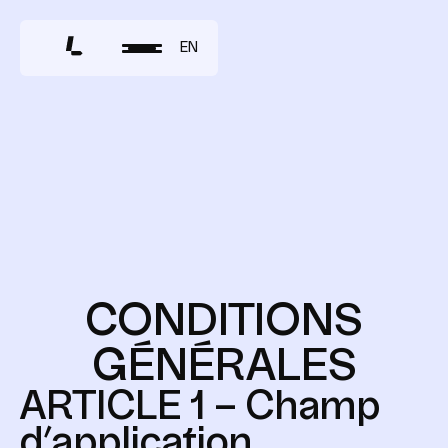
EN
C
O
N
D
I
T
I
O
N
S
G
É
N
É
R
A
L
E
S
ARTICLE 1 – Champ
d’application