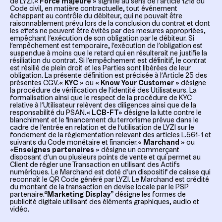
de LYZI.
« Force majeure »
signifie au sens de l’article 1218 du
Code civil, en matière contractuelle, tout événement
échappant au contrôle du débiteur, qui ne pouvait être
raisonnablement prévu lors de la conclusion du contrat et dont
les effets ne peuvent être évités par des mesures appropriées,
empêchant l’exécution de son obligation par le débiteur. Si
l’empêchement est temporaire, l’exécution de l’obligation est
suspendue à moins que le retard qui en résulterait ne justifie la
résiliation du contrat. Si l’empêchement est définitif, le contrat
est résilié de plein droit et les Parties sont libérées de leur
obligation. La présente définition est précisée à l’Article 25 des
présentes CGV.
« KYC »
ou
« Know Your Customer »
désigne
la procédure de vérification de l’identité des Utilisateurs. La
formalisation ainsi que le respect de la procédure de KYC
relative à l’Utilisateur relèvent des diligences ainsi que de la
responsabilité du PSAN.
« LCB-FT»
désigne la lutte contre le
blanchiment et le financement du terrorisme prévue dans le
cadre de l’entrée en relation et de l’utilisation de LYZI sur le
fondement de la réglementation relevant des articles L.561-1 et
suivants du Code monétaire et financier.
« Marchand »
ou
«Enseignes partenaires »
désigne un commerçant
disposant d’un ou plusieurs points de vente et qui permet au
Client de régler une Transaction en utilisant des Actifs
numériques. Le Marchand est doté d’un dispositif de caisse qui
reconnaît le QR Code généré par LYZI. Le Marchand est crédité
du montant de la transaction en devise locale par le PSP
partenaire.“
Marketing Display
” désigne les formes de
publicité digitale utilisant des éléments graphiques, audio et
vidéo.