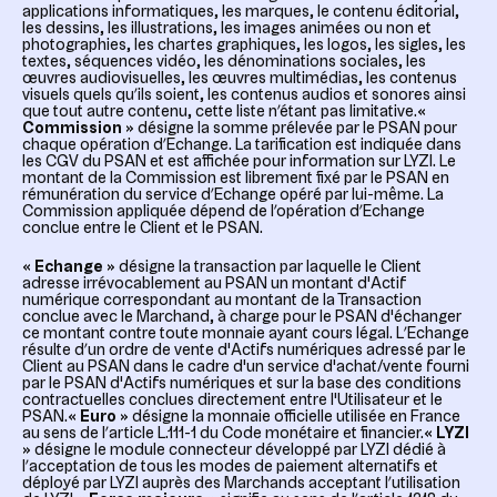
applications informatiques, les marques, le contenu éditorial,
les dessins, les illustrations, les images animées ou non et
photographies, les chartes graphiques, les logos, les sigles, les
textes, séquences vidéo, les dénominations sociales, les
œuvres audiovisuelles, les œuvres multimédias, les contenus
visuels quels qu’ils soient, les contenus audios et sonores ainsi
que tout autre contenu, cette liste n’étant pas limitative.
«
Commission »
désigne la somme prélevée par le PSAN pour
chaque opération d’Echange. La tarification est indiquée dans
les CGV du PSAN et est affichée pour information sur LYZI. Le
montant de la Commission est librement fixé par le PSAN en
rémunération du service d’Echange opéré par lui-même. La
Commission appliquée dépend de l’opération d’Echange
conclue entre le Client et le PSAN.
« Echange »
désigne la transaction par laquelle le Client
adresse irrévocablement au PSAN un montant d'Actif
numérique correspondant au montant de la Transaction
conclue avec le Marchand, à charge pour le PSAN d'échanger
ce montant contre toute monnaie ayant cours légal. L’Echange
résulte d’un ordre de vente d'Actifs numériques adressé par le
Client au PSAN dans le cadre d'un service d'achat/vente fourni
par le PSAN d'Actifs numériques et sur la base des conditions
contractuelles conclues directement entre l'Utilisateur et le
PSAN.
« Euro »
désigne la monnaie officielle utilisée en France
au sens de l’article L.111-1 du Code monétaire et financier.
« LYZI
»
désigne le module connecteur développé par LYZI dédié à
l’acceptation de tous les modes de paiement alternatifs et
déployé par LYZI auprès des Marchands acceptant l’utilisation