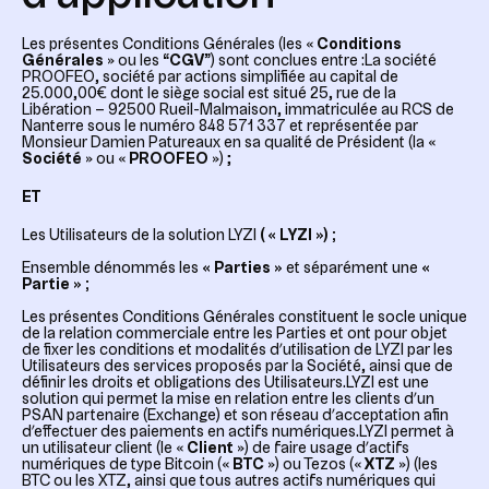
Les présentes Conditions Générales (les «
Conditions
Générales
» ou les “
CGV
”) sont conclues entre :La société
PROOFEO, société par actions simplifiée au capital de
25.000,00€ dont le siège social est situé 25, rue de la
Libération – 92500 Rueil-Malmaison, immatriculée au RCS de
Nanterre sous le numéro 848 571 337 et représentée par
Monsieur Damien Patureaux en sa qualité de Président (la «
Société
» ou «
PROOFEO
») ;
ET
Les Utilisateurs de la solution LYZI
(
« LYZI ») ;
Ensemble dénommés les
« Parties »
et séparément une
«
Partie » ;
Les présentes Conditions Générales constituent le socle unique
de la relation commerciale entre les Parties et ont pour objet
de fixer les conditions et modalités d’utilisation de LYZI par les
Utilisateurs des services proposés par la Société, ainsi que de
définir les droits et obligations des Utilisateurs.LYZI est une
solution qui permet la mise en relation entre les clients d’un
PSAN partenaire (Exchange) et son réseau d’acceptation afin
d’effectuer des paiements en actifs numériques.LYZI permet à
un utilisateur client (le «
Client
») de faire usage d’actifs
numériques de type Bitcoin («
BTC
») ou Tezos («
XTZ
») (les
BTC ou les XTZ, ainsi que tous autres actifs numériques qui