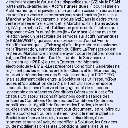
viendraient dans le futur à être disponibles sur LYZI via le PSAN
partenaire, ci-après les «
Actifs numériques
») pour régler en
Actif numérique l’équivalent d’un achat en caisse en euros dans
les points de vente des commerçants partenaires (le ou les «
Marchand(s)
») acceptant le module lyzi.Dans le cadre d’une
vente réalisée entre le Client et le Marchand (la «
Transaction
»), LYZI permet au Client d’utiliser un portefeuille électronique
disposant d’Actifs numériques (le «
Compte
») et sa mise en
relation avec un prestataire de services sur actifs numériques
(«
PSAN/VASP
») qui assure un processus d’achat/vente
d’actifs numériques (
l’Échange
) afin de procéder au paiement
de la Transaction, sur indication du Client. La Transaction est
réglée au Marchand en monnaie ayant cours légal (i.e. monnaie
fiat) par l’intermédiaire d’un Prestataire de Services de
Paiement (le «
PSP
») ou d’un Emetteur de Monnaie
électronique («
EME
»).Les présentes Conditions Générales ne
régissent pas les relations entre les Clients et les Marchands,
qui sont indépendantes des Services rendus par PROOFEO,
mais seulement celles entre la Société et les Utilisateurs.Tout
accès et/ou utilisation de LYZI par tout Utilisateur emporte
l’acceptation sans réserve et l’engagement de respecter
l’ensemble des présentes Conditions Générales. A cet effet,
chaque Utilisateur reconnaît avoir pris connaissance des
présentes Conditions Générales.Les Conditions Générales
constituent l’intégralité de l’accord des Parties, de sorte
qu’elles annulent et remplacent tout document, lettre, offre ou
autre accord écrit ou oral antérieur ayant le même objet.La
Société se réserve le droit, à sa seule discrétion, à tout
moment et sans préavis, de modifier la Solution, les Services
ou de modifier les présentes Conditions Générales.Si les