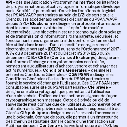
API »
désigne
Application Programming Interface
ou interface
de programmation applicative, logiciel informatique développé
par la Société et permettant d’ouvrir les fonctions du logiciel
des PSAN/VASP partenaires au sein de LYZI de sorte que le
Client puisse accéder aux services d’échange du PSAN/VASP
depuis LYZI.
« Blockchain »
désigne un protocole informatique
dont le consensus de validation est opéré de manière
décentralisée
.
Une blockchain est une technologie de stockage
et de transmission d’informations, transparente, sécurisée, et
fonctionnant sans organe central de contrôle. Ce terme doit
être utilisé dans le sens d’un « dispositif d’enregistrement
électronique partagé » (DEEP) au sens de l’Ordonnance n°2017-
1674 du 8 décembre 2017 et du Décret n°2018-1226 du 24
décembre 2018.
« CEX » (Centralized Exchange)
désigne une
plateforme d’échange de cryptomonnaies centralisée,
permettant aux utilisateurs d’acheter, vendre et échanger des
actifs numériques.
« Conditions Générales »
désigne les
présentes Conditions Générales.
« CGV PSAN »
désigne les
Conditions Générales d’Utilisation du PSAN partenaire qui
fournit le service d’échange à l’Utilisateur. Ces CGV PSAN sont
consultables sur le site du PSAN partenaire.
« Clé privée »
désigne une clé cryptographique permettant à l’utilisateur
d’une blockchain d’initier une transaction en signant de façon
cryptographique son message. Cette clé privée ou clé de
sauvegarde n’est connue que de l’utilisateur. La conservation et
l’utilisation de la Clé privée reste sous la seule responsabilité du
Client.
« Clé publique »
désigne une clé servant d’adresse sur
une blockchain. Connue de tous, elle permet à un émetteur de
désigner un destinataire dans le cadre d’une transaction sur
Actif numérique.
« Contenu »
désigne la structure de LYZI, les