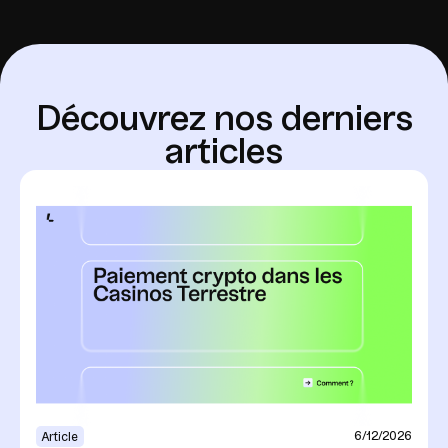
D
é
c
o
u
v
r
e
z
n
o
s
d
e
r
n
i
e
r
s
a
r
t
i
c
l
e
s
6/12/2026
Article