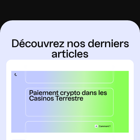
D
é
c
o
u
v
r
e
z
n
o
s
d
e
r
n
i
e
r
s
a
r
t
i
c
l
e
s