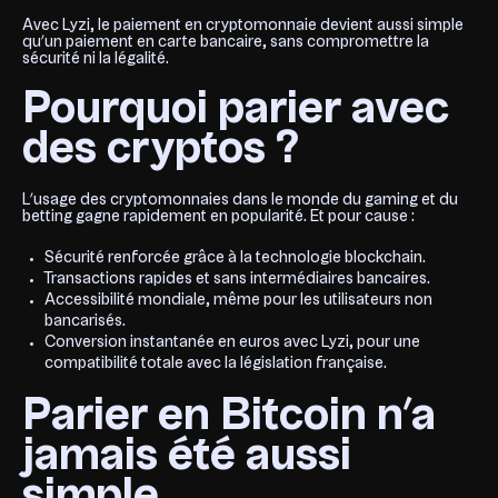
Avec Lyzi, le paiement en cryptomonnaie devient aussi simple
qu’un paiement en carte bancaire, sans compromettre la
sécurité ni la légalité.
Pourquoi parier avec
des cryptos ?
L’usage des cryptomonnaies dans le monde du gaming et du
betting gagne rapidement en popularité. Et pour cause :
Sécurité renforcée grâce à la technologie blockchain.
Transactions rapides et sans intermédiaires bancaires.
Accessibilité mondiale, même pour les utilisateurs non
bancarisés.
Conversion instantanée en euros avec Lyzi, pour une
compatibilité totale avec la législation française.
Parier en Bitcoin n’a
jamais été aussi
simple