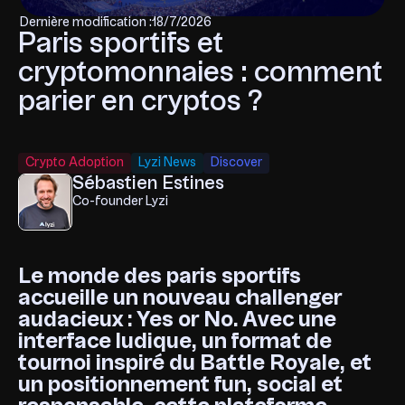
Dernière modification :
18/7/2026
Paris sportifs et
cryptomonnaies : comment
parier en cryptos ?
Crypto Adoption
Lyzi News
Discover
Sébastien Estines
Co-founder Lyzi
Le monde des paris sportifs
accueille un nouveau challenger
audacieux : Yes or No. Avec une
interface ludique, un format de
tournoi inspiré du Battle Royale, et
un positionnement fun, social et