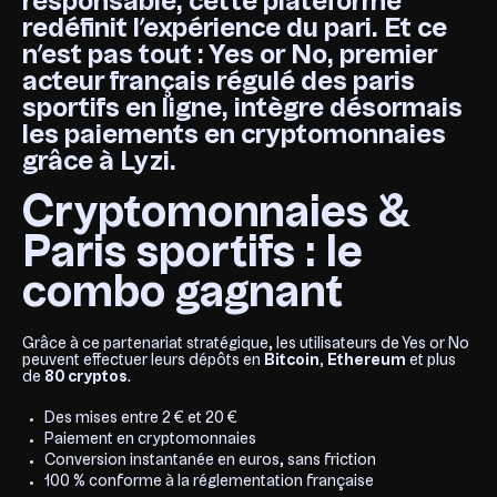
responsable, cette plateforme
redéfinit l’expérience du pari. Et ce
n’est pas tout : Yes or No, premier
acteur français régulé des paris
sportifs en ligne, intègre désormais
les
paiements en cryptomonnaies
grâce à Lyzi.
Cryptomonnaies &
Paris sportifs : le
combo gagnant
Grâce à ce partenariat stratégique, les utilisateurs de Yes or No
peuvent effectuer leurs dépôts en
Bitcoin, Ethereum
et plus
de
80 cryptos
.
Des mises entre 2 € et 20 €
Paiement en cryptomonnaies
Conversion instantanée en euros, sans friction
100 % conforme à la réglementation française