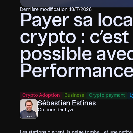
Dernière modification :
18/7/2026
Payer sa loca
crypto : c’es
possible ave
Performance
Crypto Adoption
Business
Crypto payment
L
Sébastien Estines
Co-founder Lyzi
Les stations ouvrent, la neige tombe… et une petite r