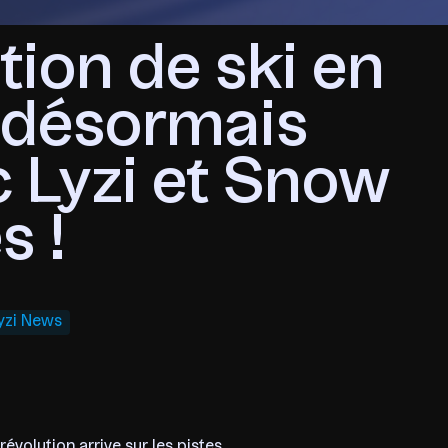
tion de ski en
t désormais
c Lyzi et Snow
s !
yzi News
évolution arrive sur les pistes.