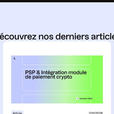
é
c
o
u
v
r
e
z
n
o
s
d
e
r
n
i
e
r
s
a
r
t
i
c
l
2/11/2026
Article