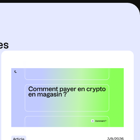
e
s
3/9/2026
Article