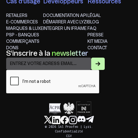
Cas d'usage
Développeurs
Ressources
RETAILERS
DOCUMENTATION API
LÉGAL
E-COMMERCES
DÉMARRER AVEC LYZI
BLOG
MARQUES & LUXE
INTEGRER UN IFRAME
FAQ
PSP - BANQUES
PRESSE
COMMERÇANTS
KIT MEDIA
DONS
CONTACT
S'inscrire à la
newsletter
EN
© 2026 SAS Proofeo | Lyzi.
Confidentialité
CGV