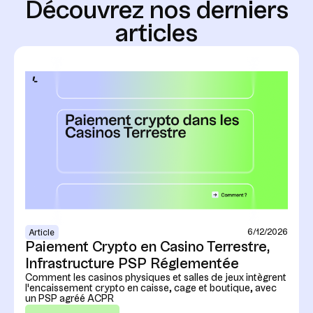
D
é
c
o
u
v
r
e
z
n
o
s
d
e
r
n
i
e
r
s
a
r
t
i
c
l
e
s
6/12/2026
Article
Paiement Crypto en Casino Terrestre,
Infrastructure PSP Réglementée
Comment les casinos physiques et salles de jeux intègrent
l'encaissement crypto en caisse, cage et boutique, avec
un PSP agréé ACPR